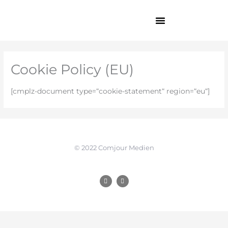
Zum
Inhalt
springen
Cookie Policy (EU)
[cmplz-document type=“cookie-statement“ region=“eu“]
© 2022 Comjour Medien
F
I
a
n
c
s
e
t
b
a
o
g
o
r
k
a
m