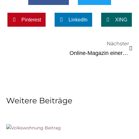
Pinterest
LinkedIn
XING
Näc
Nächster
Online-Magazin einer Universität
Weitere Beiträge